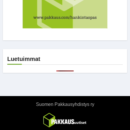
Luetuimmat
Suomen Pakkausyhdistys ry