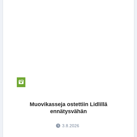
Muovikasseja ostettiin Lidlillä
ennätysvähän
3.8.2026