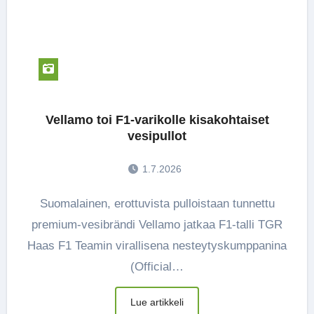
Vellamo toi F1-varikolle kisakohtaiset
vesipullot
1.7.2026
Suomalainen, erottuvista pulloistaan tunnettu
premium-vesibrändi Vellamo jatkaa F1-talli TGR
Haas F1 Teamin virallisena nesteytyskumppanina
(Official…
Lue artikkeli