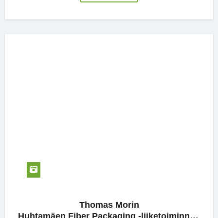
Thomas Morin
Huhtamäen Fiber Packaging -liiketoiminnan