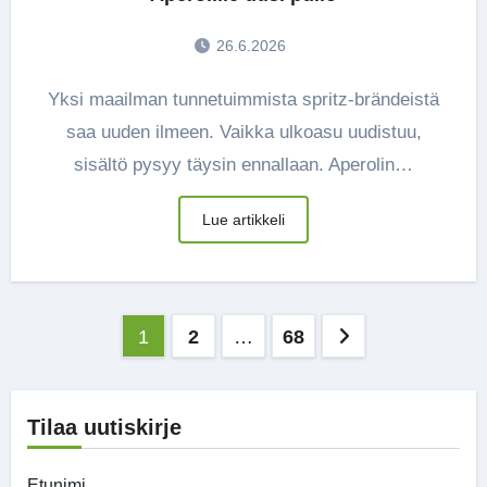
26.6.2026
Yksi maailman tunnetuimmista spritz-brändeistä
saa uuden ilmeen. Vaikka ulkoasu uudistuu,
sisältö pysyy täysin ennallaan. Aperolin…
Lue artikkeli
Artikkelien
1
2
…
68
sivutus
Tilaa uutiskirje
Etunimi