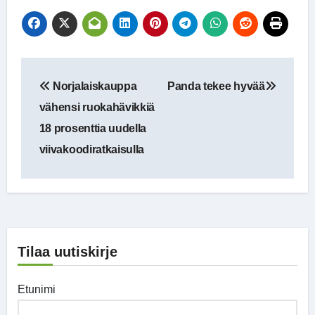
Artikkelien
Norjalaiskauppa
Panda tekee hyvää
selaus
vähensi ruokahävikkiä
18 prosenttia uudella
viivakoodiratkaisulla
Tilaa uutiskirje
Etunimi