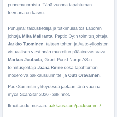
puheenvuoroista. Tänä vuonna tapahtuman
teemana on kasvu.
Puhujina: taloustietilijä ja tutkimuslaitos Laboren
johtaja
Mika Maliranta
, Paptic Oy:n toimitusjohtaja
Jarkko Tuominen
, taiteen tohtori ja Aalto-yliopiston
visuaalisen viestinnän muotoilun pääainevastaava
Markus Joutsela
, Grønt Punkt Norge AS:n
toimitusjohtaja
Jaana Røine
sekä tapahtuman
moderoiva pakkausuunnittelija
Outi Oravainen
.
PackSummitin yhteydessä jaetaan tänä vuonna
myös ScanStar 2026 -palkinnot.
Ilmoittaudu mukaan:
pakkaus.com/packsummit/