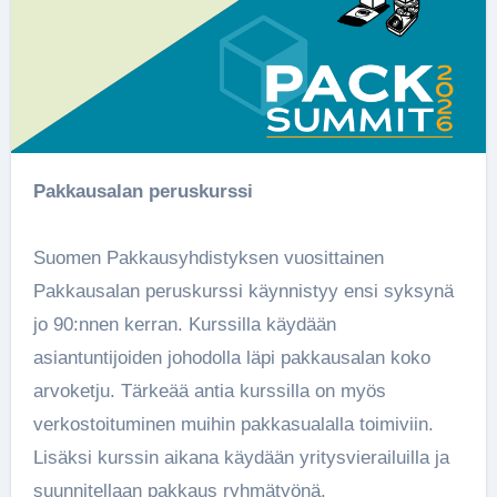
Pakkausalan peruskurssi
Suomen Pakkausyhdistyksen vuosittainen
Pakkausalan peruskurssi käynnistyy ensi syksynä
jo 90:nnen kerran. Kurssilla käydään
asiantuntijoiden johodolla läpi pakkausalan koko
arvoketju. Tärkeää antia kurssilla on myös
verkostoituminen muihin pakkasualalla toimiviin.
Lisäksi kurssin aikana käydään yritysvierailuilla ja
suunnitellaan pakkaus ryhmätyönä.