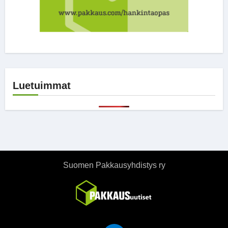
Luetuimmat
Suomen Pakkausyhdistys ry