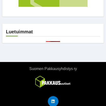
Luetuimmat
Suomen Pakkausyhdistys ry