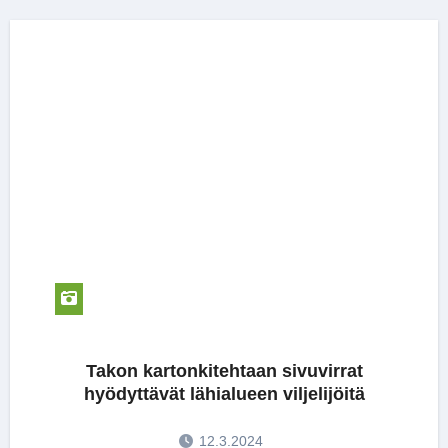
Takon kartonkitehtaan sivuvirrat
hyödyttävät lähialueen viljelijöitä
12.3.2024