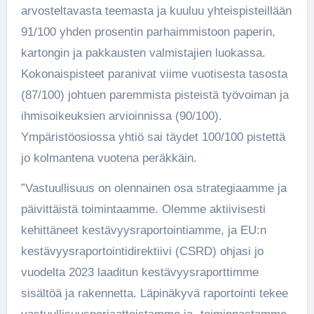
arvosteltavasta teemasta ja kuuluu yhteispisteillään
91/100 yhden prosentin parhaimmistoon paperin,
kartongin ja pakkausten valmistajien luokassa.
Kokonaispisteet paranivat viime vuotisesta tasosta
(87/100) johtuen paremmista pisteistä työvoiman ja
ihmisoikeuksien arvioinnissa (90/100).
Ympäristöosiossa yhtiö sai täydet 100/100 pistettä
jo kolmantena vuotena peräkkäin.
”Vastuullisuus on olennainen osa strategiaamme ja
päivittäistä toimintaamme. Olemme aktiivisesti
kehittäneet kestävyysraportointiamme, ja EU:n
kestävyysraportointidirektiivi (CSRD) ohjasi jo
vuodelta 2023 laaditun kestävyysraporttimme
sisältöä ja rakennetta. Läpinäkyvä raportointi tekee