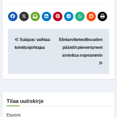
Artikkelien
Sulapac vaihtaa
Elintarviketeollisuuden
selaus
toimitusjohtajaa
päästöt pienentyneet
arvioitua nopeammin
Tilaa uutiskirje
Etunimi