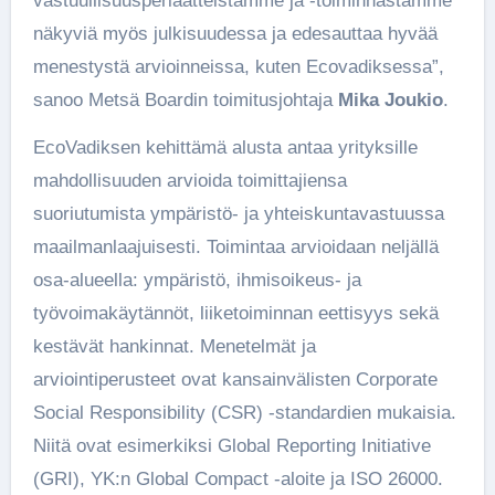
vastuullisuusperiaatteistamme ja -toiminnastamme
näkyviä myös julkisuudessa ja edesauttaa hyvää
menestystä arvioinneissa, kuten Ecovadiksessa”,
sanoo Metsä Boardin toimitusjohtaja
Mika Joukio
.
EcoVadiksen kehittämä alusta antaa yrityksille
mahdollisuuden arvioida toimittajiensa
suoriutumista ympäristö- ja yhteiskuntavastuussa
maailmanlaajuisesti. Toimintaa arvioidaan neljällä
osa-alueella: ympäristö, ihmisoikeus- ja
työvoimakäytännöt, liiketoiminnan eettisyys sekä
kestävät hankinnat. Menetelmät ja
arviointiperusteet ovat kansainvälisten Corporate
Social Responsibility (CSR) -standardien mukaisia.
Niitä ovat esimerkiksi Global Reporting Initiative
(GRI), YK:n Global Compact -aloite ja ISO 26000.