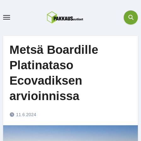
Skip
to
content
Metsä Boardille
Platinataso
Ecovadiksen
arvioinnissa
11.6.2024