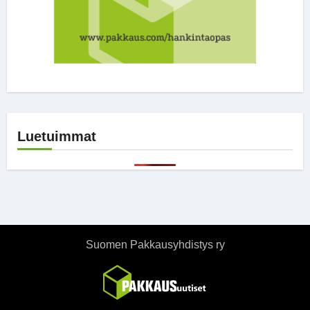
Luetuimmat
Suomen Pakkausyhdistys ry