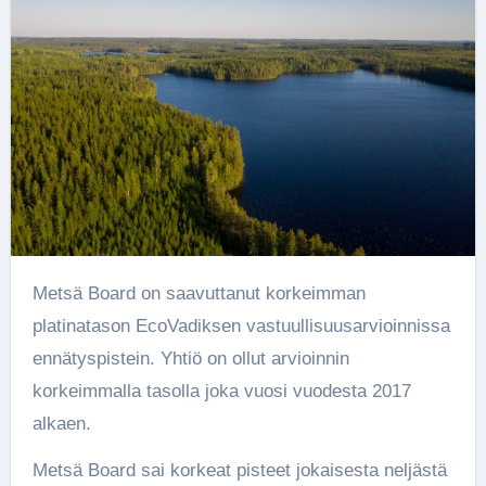
Metsä Board on saavuttanut korkeimman
platinatason EcoVadiksen vastuullisuusarvioinnissa
ennätyspistein. Yhtiö on ollut arvioinnin
korkeimmalla tasolla joka vuosi vuodesta 2017
alkaen.
Metsä Board sai korkeat pisteet jokaisesta neljästä