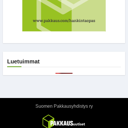
Luetuimmat
Suomen Pakkausyhdistys ry