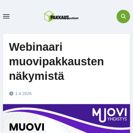
Skip
to
content
Webinaari
muovipakkausten
näkymistä
1.4.2026