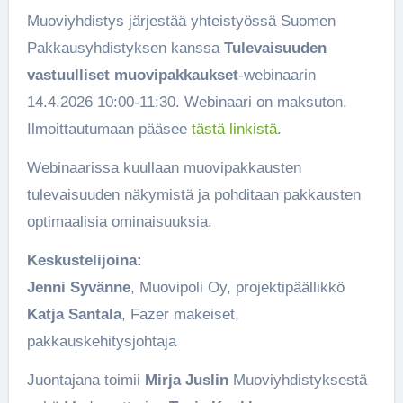
Muoviyhdistys järjestää yhteistyössä Suomen
Pakkausyhdistyksen kanssa
Tulevaisuuden
vastuulliset muovipakkaukset
-webinaarin
14.4.2026 10:00-11:30. Webinaari on maksuton.
Ilmoittautumaan pääsee
tästä linkistä
.
Webinaarissa kuullaan muovipakkausten
tulevaisuuden näkymistä ja pohditaan pakkausten
optimaalisia ominaisuuksia.
Keskustelijoina:
Jenni Syvänne
, Muovipoli Oy, projektipäällikkö
Katja Santala
, Fazer makeiset,
pakkauskehitysjohtaja
Juontajana toimii
Mirja Juslin
Muoviyhdistyksestä