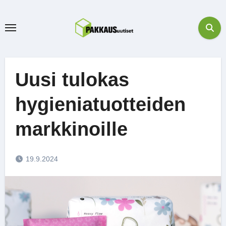
Skip
to
content
Uusi tulokas
hygieniatuotteiden
markkinoille
19.9.2024