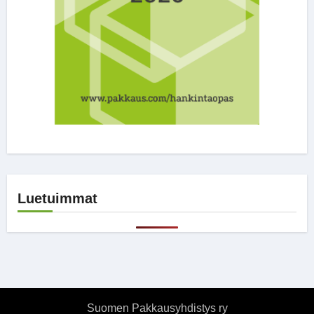
Luetuimmat
Suomen Pakkausyhdistys ry