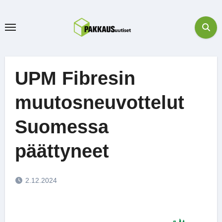
Skip
to
content
UPM Fibresin
muutosneuvottelut
Suomessa
päättyneet
2.12.2024