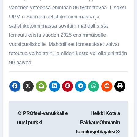
vähenee yhteensä enintään 88 työtehtävää. Lisäksi
UPM:n Suomen selluliiketoiminnassa ja
sahaliiketoiminnassa sovittiin mahdollisista
lomautuksista vuoden 2025 ensimmäiselle
vuosipuoliskolle. Mahdolliset lomautukset voivat
toteutua vaiheittain, ja niiden kesto voi olla enintään
90 päivää.
Artikkelien
PROfeel-vanukkaille
Heikki Kotala
selaus
uusi purkki
PakkausÖhmanin
toimitusjohtajaksi