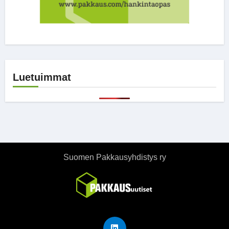
Luetuimmat
Suomen Pakkausyhdistys ry