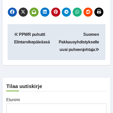
Artikkelien
PPWR puhutti
Suomen
selaus
Elintarvikepäivässä
Pakkausyhdistykselle
uusi puheenjohtaja
Tilaa uutiskirje
Etunimi