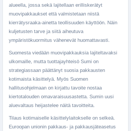
alueella, jossa sekä lajitellaan erilliskerätyt
muovipakkaukset että valmistetaan niistä
kierrätysraaka-ainetta teollisuuden käyttöön. Näin
kuljetusten tarve ja siitä aiheutuva
ympäristökuormitus vähenevät huomattavasti.
Suomesta viedään muovipakkauksia lajiteltavaksi
ulkomaille, mutta tuottajayhteisö Sumi on
strategiassaan päättänyt suosia pakkausten
kotimaista käsittelyä. Myös Suomen
hallitusohjelmaan on kirjattu tavoite nostaa
kiertotalouden omavaraisuusastetta. Sumin uusi
aluevaltaus heijastelee näitä tavoitteita.
Tilaus kotimaiselle käsittelylaitokselle on selkeä.
Euroopan unionin pakkaus- ja pakkausjäteasetus