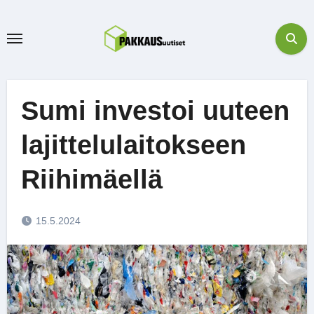
Skip
to
content
Sumi investoi uuteen
lajittelulaitokseen
Riihimäellä
15.5.2024