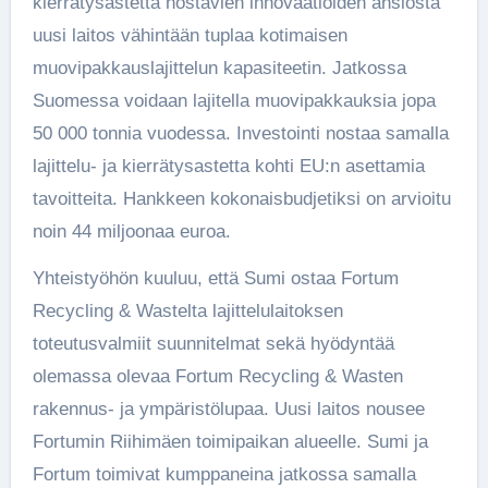
kierrätysastetta nostavien innovaatioiden ansiosta
uusi laitos vähintään tuplaa kotimaisen
muovipakkauslajittelun kapasiteetin. Jatkossa
Suomessa voidaan lajitella muovipakkauksia jopa
50 000 tonnia vuodessa. Investointi nostaa samalla
lajittelu- ja kierrätysastetta kohti EU:n asettamia
tavoitteita. Hankkeen kokonaisbudjetiksi on arvioitu
noin 44 miljoonaa euroa.
Yhteistyöhön kuuluu, että Sumi ostaa Fortum
Recycling & Wastelta lajittelulaitoksen
toteutusvalmiit suunnitelmat sekä hyödyntää
olemassa olevaa Fortum Recycling & Wasten
rakennus- ja ympäristölupaa. Uusi laitos nousee
Fortumin Riihimäen toimipaikan alueelle. Sumi ja
Fortum toimivat kumppaneina jatkossa samalla