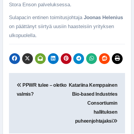
Stora Enson palveluksessa.
Sulapacin entinen toimitusjohtaja
Joonas Helenius
on päättänyt siirtyä uusiin haasteisiin yrityksen
ulkopuolella.
Artikkelien
PPWR tulee – oletko
Katariina Kemppainen
selaus
valmis?
Bio-based Industries
Consortiumin
hallituksen
puheenjohtajaksi