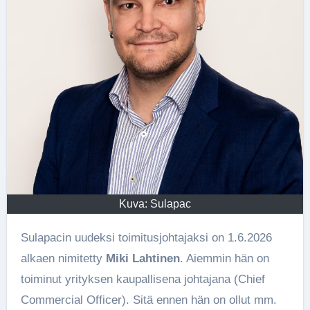
Kuva: Sulapac
Sulapacin uudeksi toimitusjohtajaksi on 1.6.2026
alkaen nimitetty
Miki Lahtinen
. Aiemmin hän on
toiminut yrityksen kaupallisena johtajana (Chief
Commercial Officer). Sitä ennen hän on ollut mm.