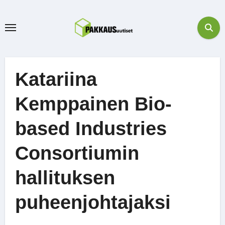
Skip
to
content
Katariina
Kemppainen Bio-
based Industries
Consortiumin
hallituksen
puheenjohtajaksi