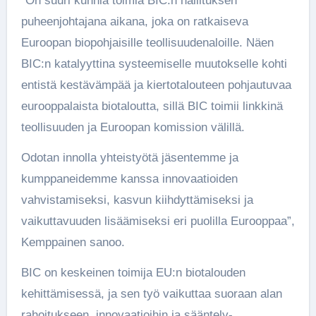
“On suuri kunnia toimia BIC:n hallituksen
puheenjohtajana aikana, joka on ratkaiseva
Euroopan biopohjaisille teollisuudenaloille. Näen
BIC:n katalyyttina systeemiselle muutokselle kohti
entistä kestävämpää ja kiertotalouteen pohjautuvaa
eurooppalaista biotaloutta, sillä BIC toimii linkkinä
teollisuuden ja Euroopan komission välillä.
Odotan innolla yhteistyötä jäsentemme ja
kumppaneidemme kanssa innovaatioiden
vahvistamiseksi, kasvun kiihdyttämiseksi ja
vaikuttavuuden lisäämiseksi eri puolilla Eurooppaa”,
Kemppainen sanoo.
BIC on keskeinen toimija EU:n biotalouden
kehittämisessä, ja sen työ vaikuttaa suoraan alan
rahoitukseen, innovaatioihin ja sääntely-