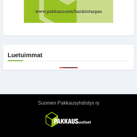
Luetuimmat
Suomen Pakkausyhdistys ry