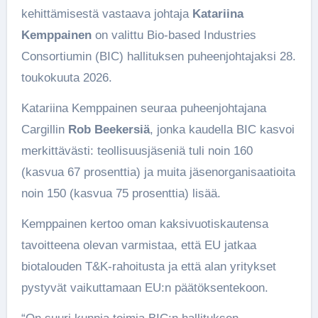
kehittämisestä vastaava johtaja
Katariina
Kemppainen
on valittu Bio-based Industries
Consortiumin (BIC) hallituksen puheenjohtajaksi 28.
toukokuuta 2026.
Katariina Kemppainen seuraa puheenjohtajana
Cargillin
Rob Beekersiä
, jonka kaudella BIC kasvoi
merkittävästi: teollisuusjäseniä tuli noin 160
(kasvua 67 prosenttia) ja muita jäsenorganisaatioita
noin 150 (kasvua 75 prosenttia) lisää.
Kemppainen kertoo oman kaksivuotiskautensa
tavoitteena olevan varmistaa, että EU jatkaa
biotalouden T&K-rahoitusta ja että alan yritykset
pystyvät vaikuttamaan EU:n päätöksentekoon.