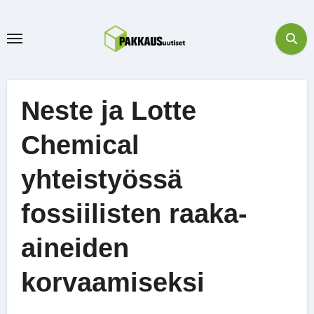
Skip
to
content
Neste ja Lotte
Chemical
yhteistyössä
fossiilisten raaka-
aineiden
korvaamiseksi