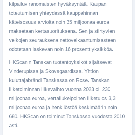
kilpailuviranomaisten hyväksyntää. Kaupan
toteutumisen yhteydessä kauppahinnan
käteisosuus arviolta noin 35 miljoonaa euroa
maksetaan kertasuorituksena. Sen ja siirtyvien
velkojen seurauksena nettovelkaantumisasteen
odotetaan laskevan noin 16 prosenttiyksikköä.
HKScanin Tanskan tuotantoyksiköt sijaitsevat
Vinderupissa ja Skovsgaardissa. Yhtiön
kuluttajabrändi Tanskassa on Rose. Tanskan
liiketoiminnan liikevaihto vuonna 2023 oli 230
miljoonaa euroa, vertailukelpoinen liiketulos 3,3
miljoonaa euroa ja henkilöstöä keskimäärin noin
680. HKScan on toiminut Tanskassa vuodesta 2010
asti.