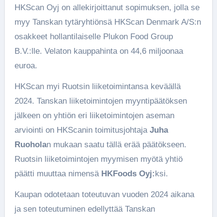
HKScan Oyj on allekirjoittanut sopimuksen, jolla se
myy Tanskan tytäryhtiönsä HKScan Denmark A/S:n
osakkeet hollantilaiselle Plukon Food Group
B.V.:lle. Velaton kauppahinta on 44,6 miljoonaa
euroa.
HKScan myi Ruotsin liiketoimintansa keväällä
2024. Tanskan liiketoimintojen myyntipäätöksen
jälkeen on yhtiön eri liiketoimintojen aseman
arviointi on HKScanin toimitusjohtaja
Juha
Ruohola
n mukaan saatu tällä erää päätökseen.
Ruotsin liiketoimintojen myymisen myötä yhtiö
päätti muuttaa nimensä
HKFoods Oyj:
ksi.
Kaupan odotetaan toteutuvan vuoden 2024 aikana
ja sen toteutuminen edellyttää Tanskan