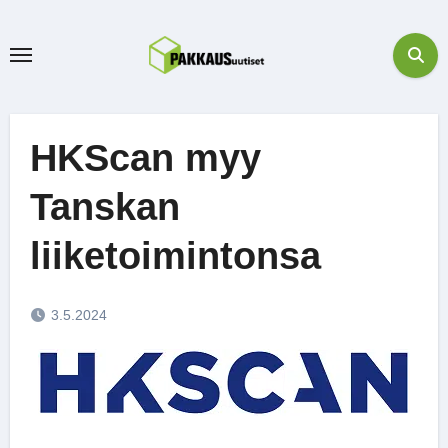
Skip
to
content
HKScan myy
Tanskan
liiketoimintonsa
3.5.2024