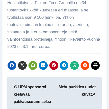
Hollantilaisella Plukon Food Groupilla on 34
tuotantoyksikköä kuudessa eri maassa ja se
työllistää noin 9 500 henkilöä. Yhtiön
tuotevalikoimaan kuuluu siipikarjaa, aterioita,
salaatteja ja ateriakomponentteja sekä
vaihtoehtoisia proteiineja. Yhtiön liikevaihto vuonna
2023 oli 3,1 mrd. euroa.
Artikkelien
UPM sponsoroi
Mehupurkkien uudet
selaus
kestävää
kuvat
pakkaussuunnittelua