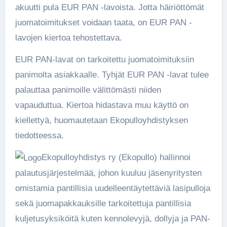
akuutti pula EUR PAN -lavoista. Jotta häiriöttömät
juomatoimitukset voidaan taata, on EUR PAN -
lavojen kiertoa tehostettava.
EUR PAN-lavat on tarkoitettu juomatoimituksiin
panimolta asiakkaalle. Tyhjät EUR PAN -lavat tulee
palauttaa panimoille välittömästi niiden
vapauduttua. Kiertoa hidastava muu käyttö on
kiellettyä, huomautetaan Ekopulloyhdistyksen
tiedotteessa.
Ekopulloyhdistys ry (Ekopullo) hallinnoi
palautusjärjestelmää, johon kuuluu jäsenyritysten
omistamia pantillisia uudelleentäytettäviä lasipulloja
sekä juomapakkauksille tarkoitettuja pantillisia
kuljetusyksiköitä kuten kennolevyjä, dollyja ja PAN-