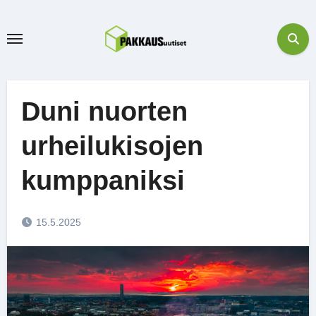
Skip
to
content
Duni nuorten
urheilukisojen
kumppaniksi
15.5.2025