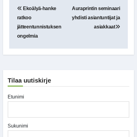
Artikkelien
Ekoälyä-hanke
Auraprintin seminaari
selaus
ratkoo
yhdisti asiantuntijat ja
jätteentunnistuksen
asiakkaat
ongelmia
Tilaa uutiskirje
Etunimi
Sukunimi