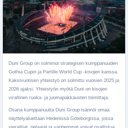
Duni Group on solminut strategisen kumppanuuden
Gothia Cupin ja Partille World Cup -kisojen kanssa.
Kaksivuotisen yhteistyö on solmittu vuosien 2025 ja
2026 ajaksi. Yhteistyön myötä Duni on kisojen
virallinen ruoka- ja juomapakkausten toimittaja.
Osana kumppanuutta Duni Group isännöi omaa
näyttelyaluettaan Hedenissä Göteborgissa, jossa
vierailijat, pelaajat ja vanhemmat voivat osallistua