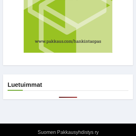
Luetuimmat
Suomen Pakkausyhdistys ry