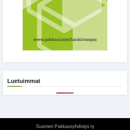
Luetuimmat
Suomen Pakkausyhdistys ry