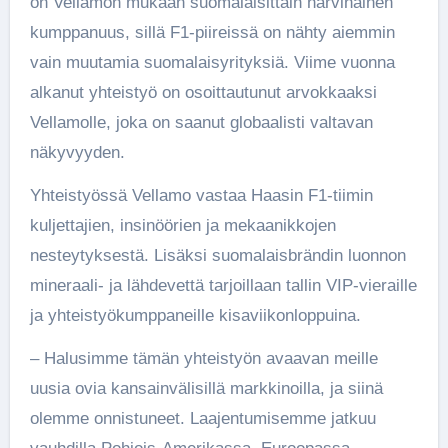
on Vellamon mukaan suomalaisittain harvinainen
kumppanuus, sillä F1-piireissä on nähty aiemmin
vain muutamia suomalaisyrityksiä. Viime vuonna
alkanut yhteistyö on osoittautunut arvokkaaksi
Vellamolle, joka on saanut globaalisti valtavan
näkyvyyden.
Yhteistyössä Vellamo vastaa Haasin F1-tiimin
kuljettajien, insinöörien ja mekaanikkojen
nesteytyksestä. Lisäksi suomalaisbrändin luonnon
mineraali- ja lähdevettä tarjoillaan tallin VIP-vieraille
ja yhteistyökumppaneille kisaviikonloppuina.
– Halusimme tämän yhteistyön avaavan meille
uusia ovia kansainvälisillä markkinoilla, ja siinä
olemme onnistuneet. Laajentumisemme jatkuu