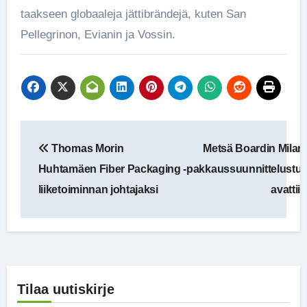
taakseen globaaleja jättibrändejä, kuten San
Pellegrinon, Evianin ja Vossin.
Artikkelien
Thomas Morin
Metsä Boardin Milan
selaus
Huhtamäen Fiber Packaging -
pakkaussuunnittelustud
liiketoiminnan johtajaksi
avattiin
Tilaa uutiskirje