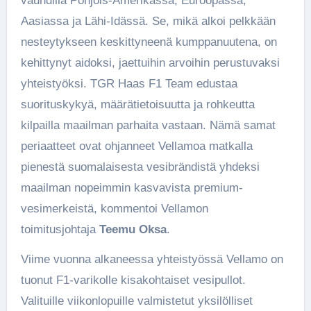
vauhdilla Pohjois-Amerikassa, Euroopassa,
Aasiassa ja Lähi-Idässä. Se, mikä alkoi pelkkään
nesteytykseen keskittyneenä kumppanuutena, on
kehittynyt aidoksi, jaettuihin arvoihin perustuvaksi
yhteistyöksi. TGR Haas F1 Team edustaa
suorituskykyä, määrätietoisuutta ja rohkeutta
kilpailla maailman parhaita vastaan. Nämä samat
periaatteet ovat ohjanneet Vellamoa matkalla
pienestä suomalaisesta vesibrändistä yhdeksi
maailman nopeimmin kasvavista premium-
vesimerkeistä, kommentoi Vellamon
toimitusjohtaja
Teemu Oksa
.
Viime vuonna alkaneessa yhteistyössä Vellamo on
tuonut F1-varikolle kisakohtaiset vesipullot.
Valituille viikonlopuille valmistetut yksilölliset