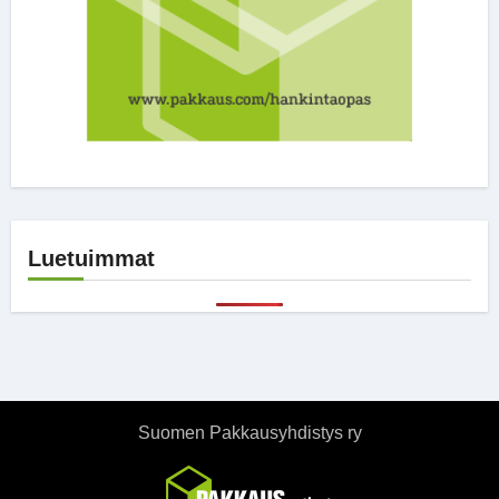
Luetuimmat
Suomen Pakkausyhdistys ry