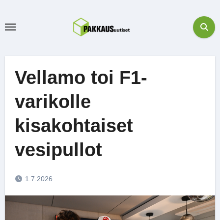
Skip
to
content
Vellamo toi F1-
varikolle
kisakohtaiset
vesipullot
1.7.2026