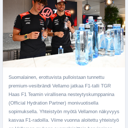
Suomalainen, erottuvista pulloistaan tunnettu
premium-vesibrändi Vellamo jatkaa F1-talli TGR
Haas F1 Teamin virallisena nesteytyskumppanina
(Official Hydration Partner) monivuotisella
sopimuksella. Yhteistyön myötä Vellamon näkyvyys
kasvaa F1-radoilla. Viime vuonna aloitettu yhteistyö