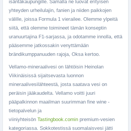
isäntäkaupungille. Samalla ne luovat erityisen
yhteyden urheilulajin, fanien ja niiden paikkojen
välille, joissa Formula 1 vierailee. Olemme ylpeitä
siitä, että olemme toimineet tämän konseptin
uranuurtajina F1-sarjassa, ja odotamme innolla, että
pääsemme jatkossakin venyttämään
brändikumppanuuden rajoja, Oksa kertoo.
Vellamo-mineraalivesi on lähtöisin Heinolan
Viikinäisissä sijaitsevasta luonnon
mineraalivesilähteestä, josta saatava vesi on
peräisin jääkaudelta. Vellamo voitti juuri
pääpalkinnon maailman suurimman fine wine -
tietopalvelun ja
viiniyhteisön
Tastingbook.comin
premium-vesien
kategoriassa. Sokkotestissä suomalaisvesi jätti