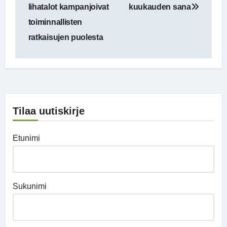
selaus
lihatalot kampanjoivat
kuukauden sana
toiminnallisten
ratkaisujen puolesta
Tilaa uutiskirje
Etunimi
Sukunimi