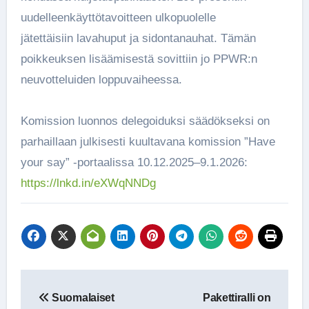
uudelleenkäyttötavoitteen ulkopuolelle
jätettäisiin lavahuput ja sidontanauhat. Tämän
poikkeuksen lisäämisestä sovittiin jo PPWR:n
neuvotteluiden loppuvaiheessa.
Komission luonnos delegoiduksi säädökseksi on
parhaillaan julkisesti kuultavana komission ”Have
your say” -portaalissa 10.12.2025–9.1.2026:
https://lnkd.in/eXWqNNDg
Artikkelien
Suomalaiset
Pakettiralli on