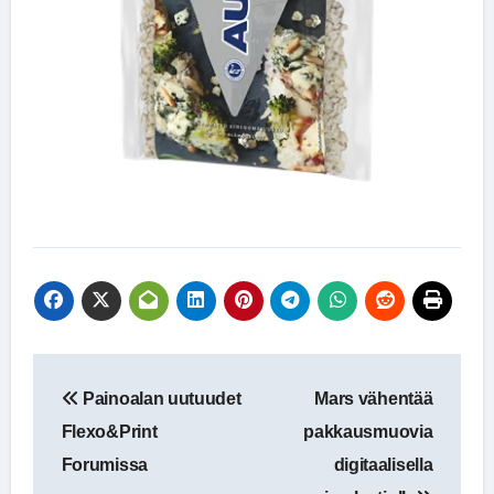
Artikkelien
Painoalan uutuudet
Mars vähentää
selaus
Flexo&Print
pakkausmuovia
Forumissa
digitaalisella