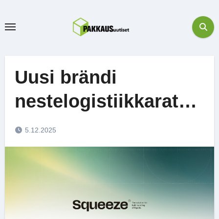
Skip
to
content
Uusi brändi
nestelogistiikkaratkaisuille
5.12.2025