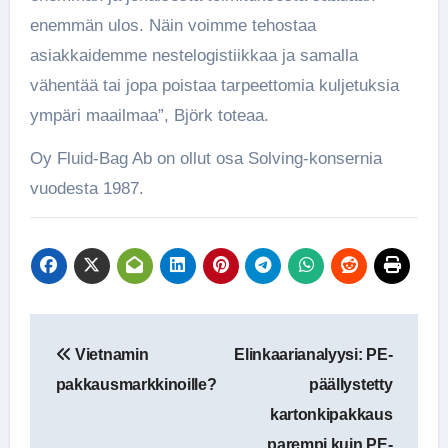
enemmän ulos. Näin voimme tehostaa
asiakkaidemme nestelogistiikkaa ja samalla
vähentää tai jopa poistaa tarpeettomia kuljetuksia
ympäri maailmaa”, Björk toteaa.
Oy Fluid-Bag Ab on ollut osa Solving-konsernia
vuodesta 1987.
Artikkelien
Vietnamin
Elinkaarianalyysi: PE-
selaus
pakkausmarkkinoille?
päällystetty
kartonkipakkaus
parempi kuin PE-