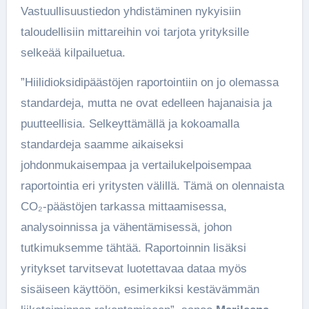
Vastuullisuustiedon yhdistäminen nykyisiin
taloudellisiin mittareihin voi tarjota yrityksille
selkeää kilpailuetua.
”Hiilidioksidipäästöjen raportointiin on jo olemassa
standardeja, mutta ne ovat edelleen hajanaisia ja
puutteellisia. Selkeyttämällä ja kokoamalla
standardeja saamme aikaiseksi
johdonmukaisempaa ja vertailukelpoisempaa
raportointia eri yritysten välillä. Tämä on olennaista
CO₂-päästöjen tarkassa mittaamisessa,
analysoinnissa ja vähentämisessä, johon
tutkimuksemme tähtää. Raportoinnin lisäksi
yritykset tarvitsevat luotettavaa dataa myös
sisäiseen käyttöön, esimerkiksi kestävämmän