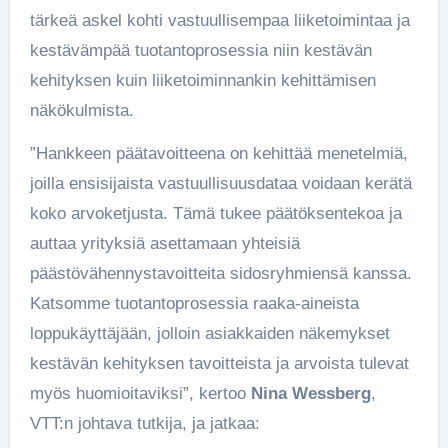
tärkeä askel kohti vastuullisempaa liiketoimintaa ja
kestävämpää tuotantoprosessia niin kestävän
kehityksen kuin liiketoiminnankin kehittämisen
näkökulmista.
”Hankkeen päätavoitteena on kehittää menetelmiä,
joilla ensisijaista vastuullisuusdataa voidaan kerätä
koko arvoketjusta. Tämä tukee päätöksentekoa ja
auttaa yrityksiä asettamaan yhteisiä
päästövähennystavoitteita sidosryhmiensä kanssa.
Katsomme tuotantoprosessia raaka-aineista
loppukäyttäjään, jolloin asiakkaiden näkemykset
kestävän kehityksen tavoitteista ja arvoista tulevat
myös huomioitaviksi”, kertoo
Nina Wessberg
,
VTT:n johtava tutkija, ja jatkaa: