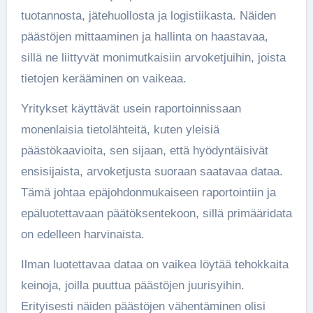
tuotannosta, jätehuollosta ja logistiikasta. Näiden
päästöjen mittaaminen ja hallinta on haastavaa,
sillä ne liittyvät monimutkaisiin arvoketjuihin, joista
tietojen kerääminen on vaikeaa.
Yritykset käyttävät usein raportoinnissaan
monenlaisia tietolähteitä, kuten yleisiä
päästökaavioita, sen sijaan, että hyödyntäisivät
ensisijaista, arvoketjusta suoraan saatavaa dataa.
Tämä johtaa epäjohdonmukaiseen raportointiin ja
epäluotettavaan päätöksentekoon, sillä primääridata
on edelleen harvinaista.
Ilman luotettavaa dataa on vaikea löytää tehokkaita
keinoja, joilla puuttua päästöjen juurisyihin.
Erityisesti näiden päästöjen vähentäminen olisi