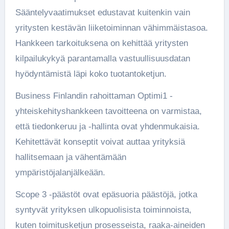
Sääntelyvaatimukset edustavat kuitenkin vain
yritysten kestävän liiketoiminnan vähimmäistasoa.
Hankkeen tarkoituksena on kehittää yritysten
kilpailukykyä parantamalla vastuullisuusdatan
hyödyntämistä läpi koko tuotantoketjun.
Business Finlandin rahoittaman Optimi1 -
yhteiskehityshankkeen tavoitteena on varmistaa,
että tiedonkeruu ja -hallinta ovat yhdenmukaisia.
Kehitettävät konseptit voivat auttaa yrityksiä
hallitsemaan ja vähentämään
ympäristöjalanjälkeään.
Scope 3 -päästöt ovat epäsuoria päästöjä, jotka
syntyvät yrityksen ulkopuolisista toiminnoista,
kuten toimitusketjun prosesseista, raaka-aineiden