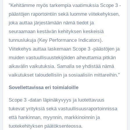
”Kehitämme myös tarkempia vaatimuksia Scope 3 -
päästöjen raportointiin sekä luomme viitekehyksen,
joka auttaa järjestämään nämä tiedot ja
seuraamaan kestävän kehityksen keskeisiä
tunnuslukuja (Key Performance Indicators).
Viitekehys auttaa laskemaan Scope 3 -päästöjen ja
muiden vastuullisuustekijöiden aiheuttamia pitkän
aikavälin vaikutuksia. Samalla se yhdistää nämä
vaikutukset taloudellisiin ja sosiaalisiin mittareihin.”
Sovellettavissa eri toimialoille
Scope 3 -datan läpinäkyvyys ja luotettavuus
tukevat yrityksiä sekä vastuullisuusraportoinnissa
että hankinnan, myynnin, markkinoinnin ja
tuotekehityksen päätöksenteossa.