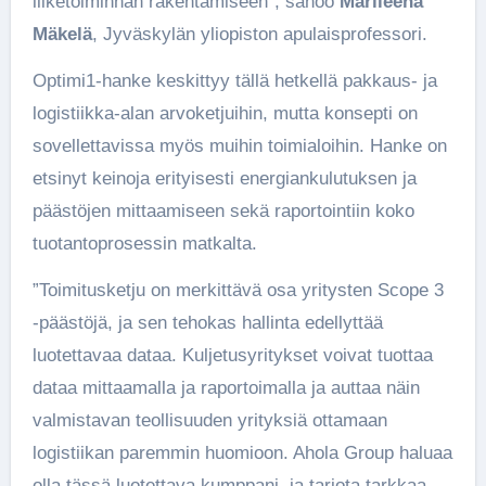
liiketoiminnan rakentamiseen”, sanoo
Marileena
Mäkelä
, Jyväskylän yliopiston apulaisprofessori.
Optimi1-hanke keskittyy tällä hetkellä pakkaus- ja
logistiikka-alan arvoketjuihin, mutta konsepti on
sovellettavissa myös muihin toimialoihin. Hanke on
etsinyt keinoja erityisesti energiankulutuksen ja
päästöjen mittaamiseen sekä raportointiin koko
tuotantoprosessin matkalta.
”Toimitusketju on merkittävä osa yritysten Scope 3
-päästöjä, ja sen tehokas hallinta edellyttää
luotettavaa dataa. Kuljetusyritykset voivat tuottaa
dataa mittaamalla ja raportoimalla ja auttaa näin
valmistavan teollisuuden yrityksiä ottamaan
logistiikan paremmin huomioon. Ahola Group haluaa
olla tässä luotettava kumppani, ja tarjota tarkkaa