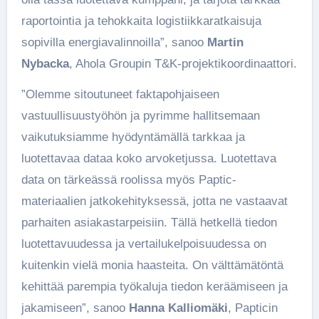
raportointia ja tehokkaita logistiikkaratkaisuja
sopivilla energiavalinnoilla”, sanoo
Martin
Nybacka
, Ahola Groupin T&K-projektikoordinaattori.
”Olemme sitoutuneet faktapohjaiseen
vastuullisuustyöhön ja pyrimme hallitsemaan
vaikutuksiamme hyödyntämällä tarkkaa ja
luotettavaa dataa koko arvoketjussa. Luotettava
data on tärkeässä roolissa myös Paptic-
materiaalien jatkokehityksessä, jotta ne vastaavat
parhaiten asiakastarpeisiin. Tällä hetkellä tiedon
luotettavuudessa ja vertailukelpoisuudessa on
kuitenkin vielä monia haasteita. On välttämätöntä
kehittää parempia työkaluja tiedon keräämiseen ja
jakamiseen”, sanoo
Hanna Kalliomäki
, Papticin