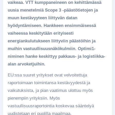
vaikeaa. VTT kumppaneineen on kehittämässä
uusia menetelmiä Scope 3 -päästötietojen ja
muun kestävyyteen liittyvän datan
hyödyntämiseen. Hankkeen ensimmäisessä
vaiheessa keskitytään erityisesti
energiankulutukseen liittyviin päästöihin ja
muihin vastuullisuusnäkökulmiin.
Optimi1-
niminen hanke keskittyy pakkaus- ja logistiikka-
alan arvoketjuihin.
EU:ssa suuret yritykset ovat velvoitettuja
raportoimaan toimintansa kestävyydestä ja
vaikutuksista, ja pian vaatimus ulottuu myös
pienempiin yrityksiin. Myös
vastuullisuusraportointia koskevaa sääntelyä
uudistetaan eri puolilla maailmaa.