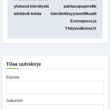
selaus
yhdessä kierrätystä
pakkauspapereille
edistäviä toimia
kierrätettävyyssertifikaatit
Euroopassa ja
Yhdysvalloissa
Tilaa uutiskirje
Etunimi
Sukunimi