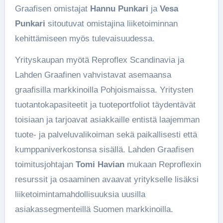
Graafisen omistajat
Hannu Punkari
ja
Vesa
Punkari
sitoutuvat omistajina liiketoiminnan
kehittämiseen myös tulevaisuudessa.
Yrityskaupan myötä Reproflex Scandinavia ja
Lahden Graafinen vahvistavat asemaansa
graafisilla markkinoilla Pohjoismaissa. Yritysten
tuotantokapasiteetit ja tuoteportfoliot täydentävät
toisiaan ja tarjoavat asiakkaille entistä laajemman
tuote- ja palveluvalikoiman sekä paikallisesti että
kumppaniverkostonsa sisällä. Lahden Graafisen
toimitusjohtajan
Tomi Havian
mukaan Reproflexin
resurssit ja osaaminen avaavat yritykselle lisäksi
liiketoimintamahdollisuuksia uusilla
asiakassegmenteillä Suomen markkinoilla.