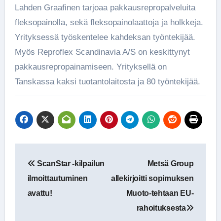
Lahden Graafinen tarjoaa pakkausrepropalveluita
fleksopainolla, sekä fleksopainolaattoja ja holkkeja.
Yrityksessä työskentelee kahdeksan työntekijää.
Myös Reproflex Scandinavia A/S on keskittynyt
pakkausrepropainamiseen. Yrityksellä on
Tanskassa kaksi tuotantolaitosta ja 80 työntekijää.
Artikkelien
ScanStar -kilpailun
Metsä Group
selaus
ilmoittautuminen
allekirjoitti sopimuksen
avattu!
Muoto-tehtaan EU-
rahoituksesta