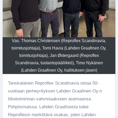
Vas. Thomas Christensen (Reproflex Scandinavia,
toimitusjohtaja), Tomi Havia (Lahden Graafinen Oy,
toimitusjohtaja), Jan Østergaard (Reproflex
Scandinavia, tuotantopäällikkö), Timo Nykänen
(Lahden Graafinen Oy, hallituksen jäsen)
Tanskalainen Reproflex Scandinavia ostaa 50-
vuotiaan perheyrityksen Lahden Graafinen Oy:n
liiketoiminnan vahvistaakseen asemaansa
Pohjoismaissa. Lahden Graafisesta tulee
Reproflexin merkittävä osakas, joten Lahden