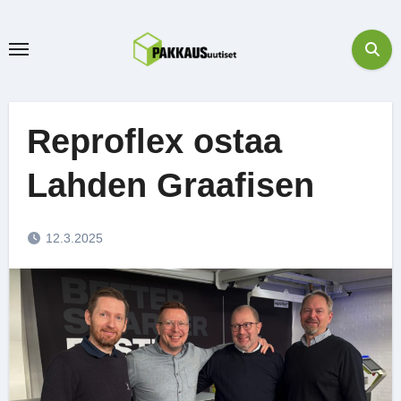
Skip
to
content
Reproflex ostaa
Lahden Graafisen
12.3.2025