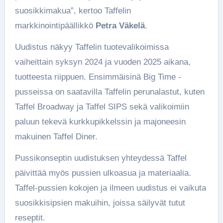
suosikkimakua”, kertoo Taffelin
markkinointipäällikkö
Petra Väkelä
.
Uudistus näkyy Taffelin tuotevalikoimissa
vaiheittain syksyn 2024 ja vuoden 2025 aikana,
tuotteesta riippuen. Ensimmäisinä Big Time -
pusseissa on saatavilla Taffelin perunalastut, kuten
Taffel Broadway ja Taffel SIPS sekä valikoimiin
paluun tekevä kurkkupikkelssin ja majoneesin
makuinen Taffel Diner.
Pussikonseptin uudistuksen yhteydessä Taffel
päivittää myös pussien ulkoasua ja materiaalia.
Taffel-pussien kokojen ja ilmeen uudistus ei vaikuta
suosikkisipsien makuihin, joissa säilyvät tutut
reseptit.