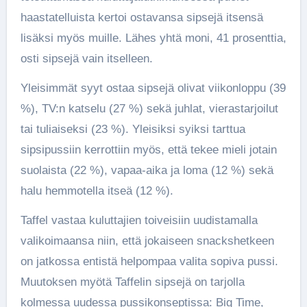
haastatelluista kertoi ostavansa sipsejä itsensä
lisäksi myös muille. Lähes yhtä moni, 41 prosenttia,
osti sipsejä vain itselleen.
Yleisimmät syyt ostaa sipsejä olivat viikonloppu (39
%), TV:n katselu (27 %) sekä juhlat, vierastarjoilut
tai tuliaiseksi (23 %). Yleisiksi syiksi tarttua
sipsipussiin kerrottiin myös, että tekee mieli jotain
suolaista (22 %), vapaa-aika ja loma (12 %) sekä
halu hemmotella itseä (12 %).
Taffel vastaa kuluttajien toiveisiin uudistamalla
valikoimaansa niin, että jokaiseen snackshetkeen
on jatkossa entistä helpompaa valita sopiva pussi.
Muutoksen myötä Taffelin sipsejä on tarjolla
kolmessa uudessa pussikonseptissa: Big Time,