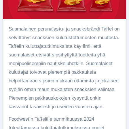
Suomalainen perunalastu- ja snacksbrändi Taffel on
selvittänyt snacksien kulutustottumusten muutosta.
Taffelin kuluttajatutkimuksista käy ilmi, että
suomalaiset etsivät sipsihyllyltä tuotteita yhä
monipuolisempiin nautiskeluhetkiin. Suomalaiset
kuluttajat toivovat pienempiä pakkauksia
helpottamaan sipsien mukaan ottamista ja jokaisen
syöjän oman maun mukaisten snacksien valintaa.
Pienempien pakkauskokojen kysyntä onkin
kasvanut tasaisesti jo useiden vuosien ajan.
Foodwestin Taffelille tammikuussa 2024
toteuttamassa kuluttajatutkimuksessa puolet