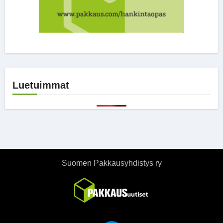
Luetuimmat
Suomen Pakkausyhdistys ry