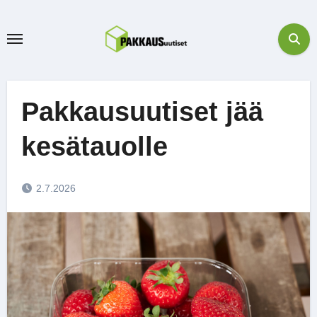
Skip
to
content
Pakkausuutiset jää
kesätauolle
2.7.2026