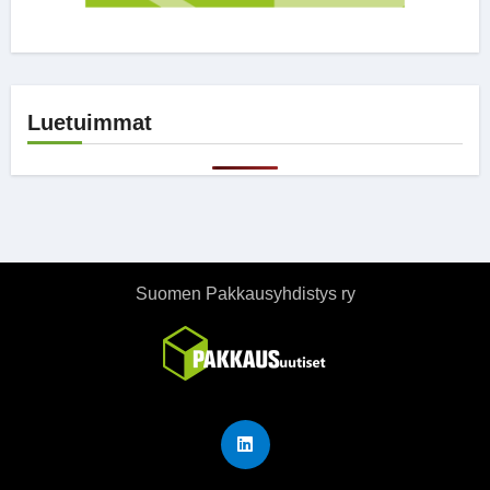
Luetuimmat
Suomen Pakkausyhdistys ry