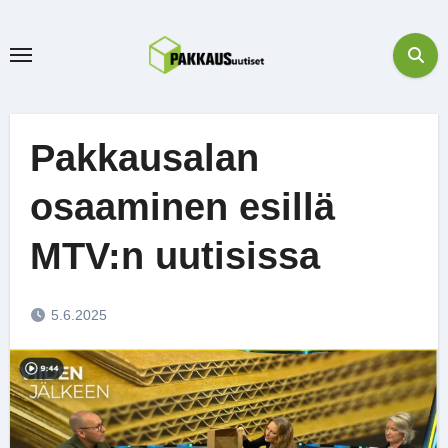
Skip
to
content
Pakkausalan
osaaminen esillä
MTV:n uutisissa
5.6.2025