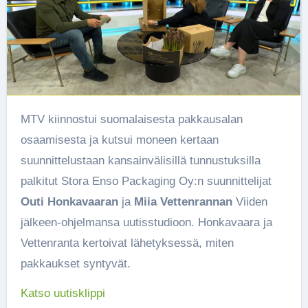
MTV kiinnostui suomalaisesta pakkausalan
osaamisesta ja kutsui moneen kertaan
suunnittelustaan kansainvälisillä tunnustuksilla
palkitut Stora Enso Packaging Oy:n suunnittelijat
Outi Honkavaaran
ja
Miia Vettenrannan
Viiden
jälkeen-ohjelmansa uutisstudioon. Honkavaara ja
Vettenranta kertoivat lähetyksessä, miten
pakkaukset syntyvät.
Katso uutisklippi