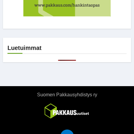
Luetuimmat
Suomen Pakkausyhdistys ry