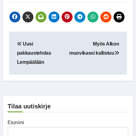
Artikkelien
Uusi
Myös Alkon
selaus
pakkaustehdas
muovikassi kallistuu
Lempäälään
Tilaa uutiskirje
Etunimi