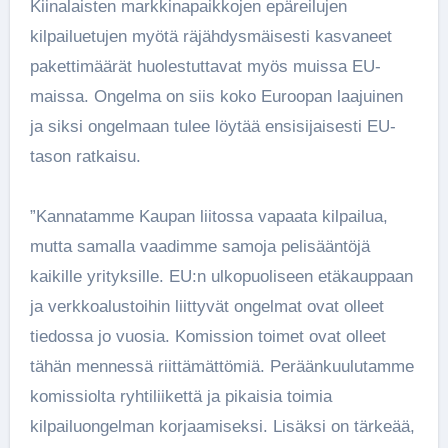
Kiinalaisten markkinapaikkojen epäreilujen
kilpailuetujen myötä räjähdysmäisesti kasvaneet
pakettimäärät huolestuttavat myös muissa EU-
maissa. Ongelma on siis koko Euroopan laajuinen
ja siksi ongelmaan tulee löytää ensisijaisesti EU-
tason ratkaisu.
”Kannatamme Kaupan liitossa vapaata kilpailua,
mutta samalla vaadimme samoja pelisääntöjä
kaikille yrityksille. EU:n ulkopuoliseen etäkauppaan
ja verkkoalustoihin liittyvät ongelmat ovat olleet
tiedossa jo vuosia. Komission toimet ovat olleet
tähän mennessä riittämättömiä. Peräänkuulutamme
komissiolta ryhtiliikettä ja pikaisia toimia
kilpailuongelman korjaamiseksi. Lisäksi on tärkeää,