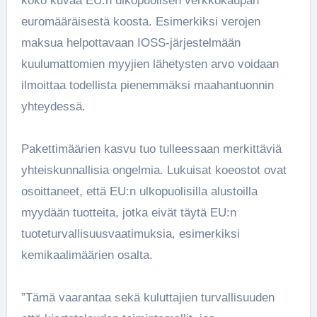
koko kuvaa EU:n ulkopuolisen verkkokaupan
euromääräisestä koosta. Esimerkiksi verojen
maksua helpottavaan IOSS-järjestelmään
kuulumattomien myyjien lähetysten arvo voidaan
ilmoittaa todellista pienemmäksi maahantuonnin
yhteydessä.
Pakettimäärien kasvu tuo tulleessaan merkittäviä
yhteiskunnallisia ongelmia. Lukuisat koeostot ovat
osoittaneet, että EU:n ulkopuolisilla alustoilla
myydään tuotteita, jotka eivät täytä EU:n
tuoteturvallisuusvaatimuksia, esimerkiksi
kemikaalimäärien osalta.
”Tämä vaarantaa sekä kuluttajien turvallisuuden