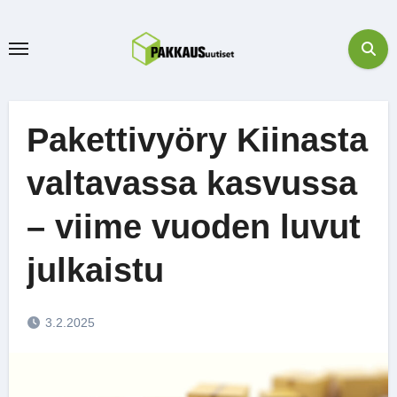
Skip
to
content
Pakettivyöry Kiinasta
valtavassa kasvussa
– viime vuoden luvut
julkaistu
3.2.2025