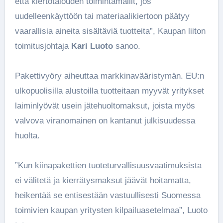
että kiertotalouden toimintamallit, jos
uudelleenkäyttöön tai materiaalikiertoon päätyy
vaarallisia aineita sisältäviä tuotteita”, Kaupan liiton
toimitusjohtaja
Kari Luoto
sanoo.
Pakettivyöry aiheuttaa markkinavääristymän. EU:n
ulkopuolisilla alustoilla tuotteitaan myyvät yritykset
laiminlyövät usein jätehuoltomaksut, joista myös
valvova viranomainen on kantanut julkisuudessa
huolta.
”Kun kiinapakettien tuoteturvallisuusvaatimuksista
ei välitetä ja kierrätysmaksut jäävät hoitamatta,
heikentää se entisestään vastuullisesti Suomessa
toimivien kaupan yritysten kilpailuasetelmaa”, Luoto