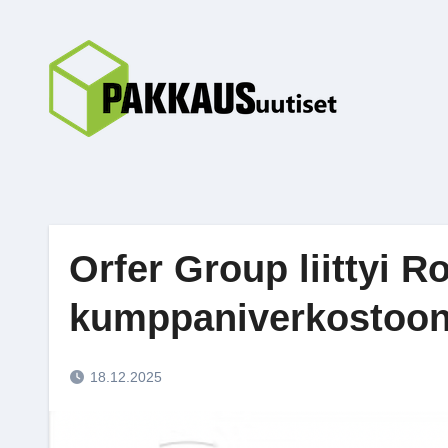
Skip
to
content
Orfer Group liittyi Ro
kumppaniverkostoo
18.12.2025