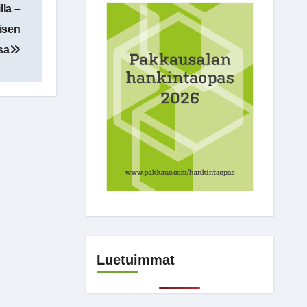
lla –
isen
sa
Luetuimmat