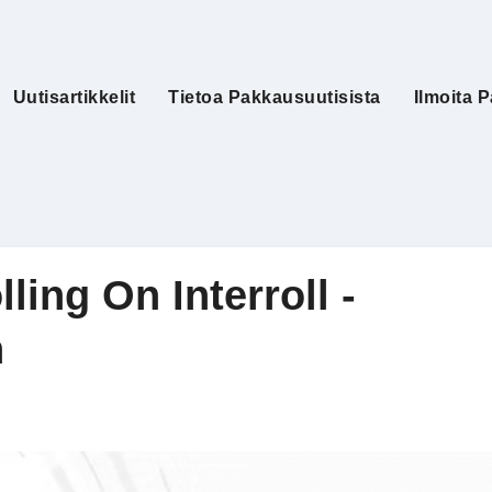
Uutisartikkelit
Tietoa Pakkausuutisista
Ilmoita P
lling On Interroll -
n