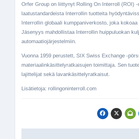
Orfer Group on liittynyt Rolling On Interroll (ROI) -ohjelman jäseneksi. Jäsenyys on osoitus korkeista
laatustandardeista Interrollin tuotteita hyödyntävi
Interrollin globaali kumppaniverkosto, joka kokoaa y
Jäsenyys mahdollistaa Interrollin huippuluokan kul
automaatiojärjestelmiin.
Vuonna 1959 perustett, SIX Swiss Exchange -pörssi
materiaalinkäsittelyratkaisujen toimittaja. Sen tuote
lajittelijat sekä lavankäsittelyratkaisut.
Lisätietoja: rollingoninterroll.com
Artikkelien