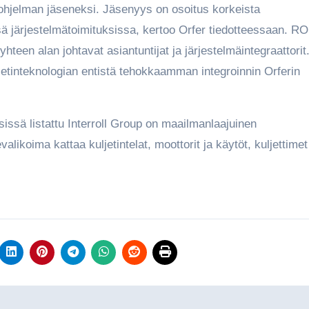
ssä järjestelmätoimituksissa, kertoo Orfer tiedotteessaan. RO
hteen alan johtavat asiantuntijat ja järjestelmäintegraattorit
jetinteknologian entistä tehokkaamman integroinnin Orferin
ssä listattu Interroll Group on maailmanlaajuinen
valikoima kattaa kuljetintelat, moottorit ja käytöt, kuljettimet