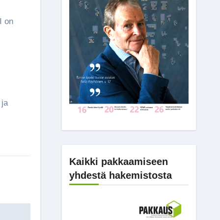
I on
.
 ja
Kaikki pakkaamiseen
yhdestä hakemistosta