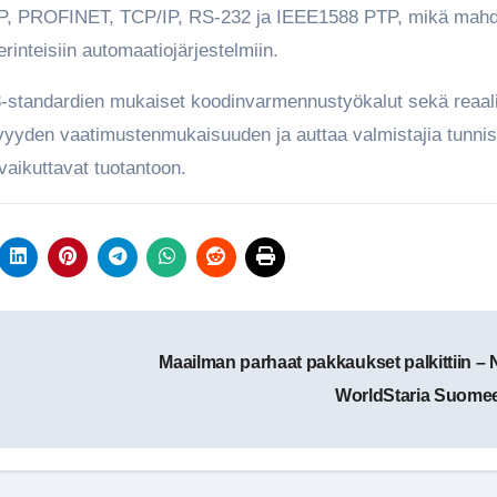
/IP, PROFINET, TCP/IP, RS-232 ja IEEE1588 PTP, mikä mahdo
inteisiin automaatiojärjestelmiin.
-standardien mukaiset koodinvarmennustyökalut sekä reaali
tävyyden vaatimustenmukaisuuden ja auttaa valmistajia tunn
aikuttavat tuotantoon.
Maailman parhaat pakkaukset palkittiin – 
WorldStaria Suome