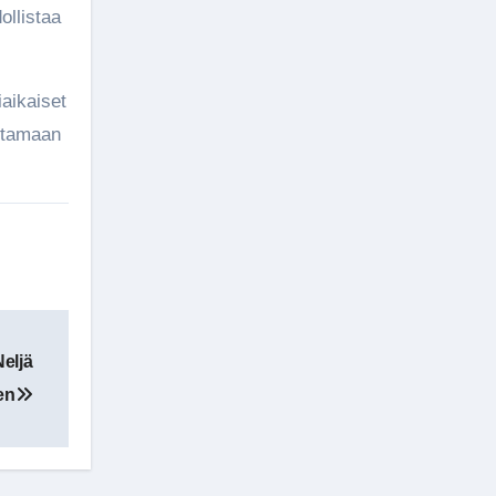
llistaa
aikaiset
istamaan
Neljä
en