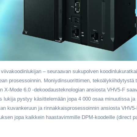
an prosessoinnin. Moniydinsuorittimen, tekoälykiihdytystä 
en X-Mode 6.0 -dekoodausteknologian ansiosta VHV5-F saav
s lukija pystyy käsittelemään jopa 4 000 osaa minuutissa ja
an kuvankeruun ja rinnakkaisprosessoinnin ansiosta VHV5-
ksen jopa kaikkein haastavimmille DPM-koodeille (direct pa