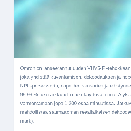
Omron on lanseerannut uuden VHV5-F -tehokkaan viivakoodinlukijan – seuraavan sukupolven koodinlukuratkaisun –
joka yhdistää kuvantamisen, dekoodauksen ja nope
NPU-prosessorin, nopeiden sensorien ja edistyne
99,99 % lukutarkkuuden heti käyttövalmiina. Älykä
varmentamaan jopa 1 200 osaa minuutissa. Jatkuv
mahdollistaa saumattoman reaaliaikaisen dekoodau
mark).