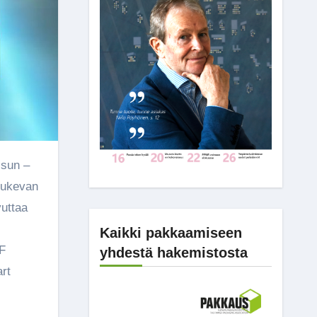
tukevan
uttaa
Kaikki pakkaamiseen
F
yhdestä hakemistosta
rt