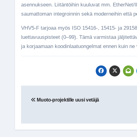
asennukseen. Liitäntöihin kuuluvat mm. EtherNet
saumattoman integroinnin sekä moderneihin että per
VHV5-F tarjoaa myös ISO 15416-, 15415- ja 29158
luettavuuspisteet (0–99). Tämä varmistaa jäljitet
ja korjaamaan koodinlaatuongelmat ennen kuin ne v
Artikkelien
Muoto-projektille uusi vetäjä
selaus