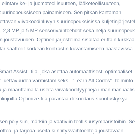
 elintarvike- ja juomateollisuuteen, lääketeollisuuteen,
 ja suurinopeuksiseen painamiseen. Sen pitkän kantaman
tettavan viivakoodinluvyn suurinopeuksisissa kuljetinjärjeste
a. 2,3 MP ja 5 MP sensorivaihtoehdot sekä neljä suurinopeuk
 joustavuuden. Optinen järjestelmä sisältää erittäin kirkkaa
polarisaattorit korkean kontrastin kuvantamiseen haastavissa
rt Assist -tila, joka asettaa automaattisesti optimaaliset
 luettavuuden varmistamiseksi. “Learn All Codes” -toiminto
 ja määrittämällä useita viivakoodityyppejä ilman manuaalis
ntolinjoilla Optimize-tila parantaa dekoodaus suorituskykyä
en pölyisiin, märkiin ja vaativiin teollisuusympäristöihin. S
töä, ja tarjoaa useita kiinnitysvaihtoehtoja joustavaan