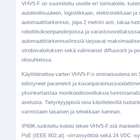
VHV5-F on suunniteltu useille eri toimialoille, kuten
autoteollisuuteen, logistiikkaan, elektroniikkaan
automaattitarkennus, jopa 2 metriin asti, takaa luo
robottikokoonpanolinjoissa ja varastosovelluksiss
automaattitarkennuslinssiä tarjoavat maksimaalisen
strobovaloituksen sekä valinnaiset diffuusorit ja 
olosuhteissa.
Käyttöönottoa varten VHV5-F:n ominaisuutena on Sma
edistyneet parametrit ja kuvanparannussuodattimet
yksinkertaistaa monikoodisovelluksia tunnistamalla
asetusta. Tietyntyyppisiä osia käsittelevillä tuota
varmistaen tasaisen ja tehokkaan luennan.
IP69K-luokiteltu kotelo tekee VHV5-F:stä ihanteellis
PoE (IEEE 802.at) -virransyöttöä sekä 24 VDC -syöt