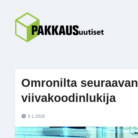
Skip
to
content
Omronilta seuraava
viivakoodinlukija
9.1.2026