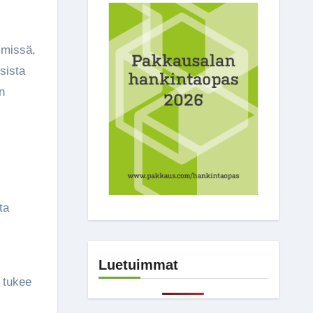
lmissä,
sista
n
ta
Luetuimmat
e tukee