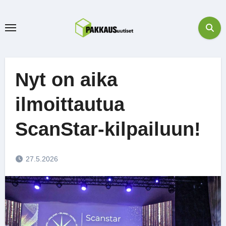
Skip
to
content
Nyt on aika
ilmoittautua
ScanStar-kilpailuun!
27.5.2026