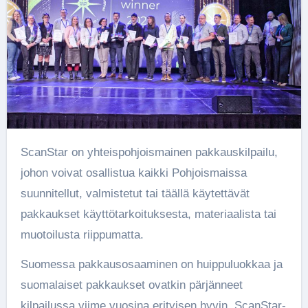
ScanStar on yhteispohjoismainen pakkauskilpailu,
johon voivat osallistua kaikki Pohjoismaissa
suunnitellut, valmistetut tai täällä käytettävät
pakkaukset käyttötarkoituksesta, materiaalista tai
muotoilusta riippumatta.
Suomessa pakkausosaaminen on huippuluokkaa ja
suomalaiset pakkaukset ovatkin pärjänneet
kilpailussa viime vuosina erityisen hyvin. ScanStar-