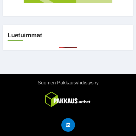
Luetuimmat
Suomen Pakkausyhdistys ry