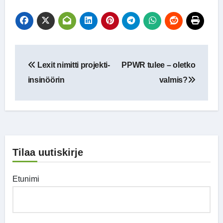
Artikkelien
Lexit nimitti projekti-
PPWR tulee – oletko
selaus
insinöörin
valmis?
Tilaa uutiskirje
Etunimi