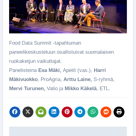
Food Data Summit -tapahtuman
paneelikeskusteluun osallistuivat suomalaisen
ruokaketjun vaikuttajat.
Panelisteina
Esa Mäki,
Apetit (vas.),
Harri
Mäkivuokko
, ProAgria,
Arttu Laine,
S-ryhmä,
Mervi Turunen,
Valio ja
Mikko Käkelä
, ETL.
Artikkelien