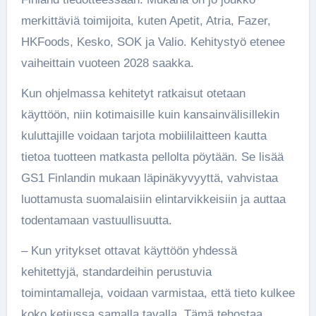
merkittäviä toimijoita, kuten Apetit, Atria, Fazer,
HKFoods, Kesko, SOK ja Valio. Kehitystyö etenee
vaiheittain vuoteen 2028 saakka.
Kun ohjelmassa kehitetyt ratkaisut otetaan
käyttöön, niin kotimaisille kuin kansainvälisillekin
kuluttajille voidaan tarjota mobiililaitteen kautta
tietoa tuotteen matkasta pellolta pöytään. Se lisää
GS1 Finlandin mukaan läpinäkyvyyttä, vahvistaa
luottamusta suomalaisiin elintarvikkeisiin ja auttaa
todentamaan vastuullisuutta.
– Kun yritykset ottavat käyttöön yhdessä
kehitettyjä, standardeihin perustuvia
toimintamalleja, voidaan varmistaa, että tieto kulkee
koko ketjussa samalla tavalla. Tämä tehostaa