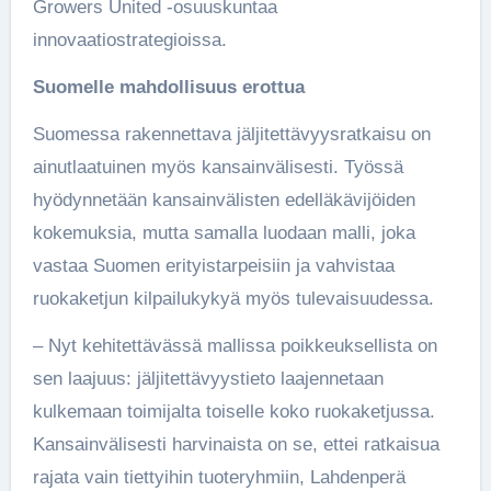
Growers United -osuuskuntaa
innovaatiostrategioissa.
Suomelle mahdollisuus erottua
Suomessa rakennettava jäljitettävyysratkaisu on
ainutlaatuinen myös kansainvälisesti. Työssä
hyödynnetään kansainvälisten edelläkävijöiden
kokemuksia, mutta samalla luodaan malli, joka
vastaa Suomen erityistarpeisiin ja vahvistaa
ruokaketjun kilpailukykyä myös tulevaisuudessa.
– Nyt kehitettävässä mallissa poikkeuksellista on
sen laajuus: jäljitettävyystieto laajennetaan
kulkemaan toimijalta toiselle koko ruokaketjussa.
Kansainvälisesti harvinaista on se, ettei ratkaisua
rajata vain tiettyihin tuoteryhmiin, Lahdenperä