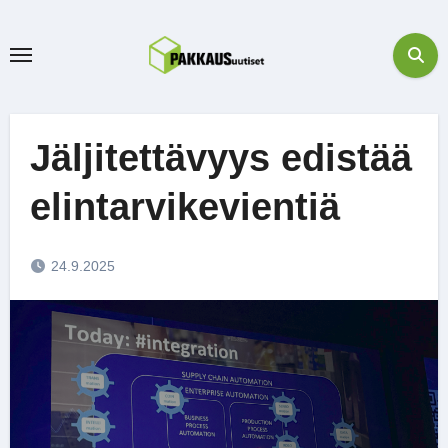
Skip
to
content
Jäljitettävyys edistää
elintarvikevientiä
24.9.2025