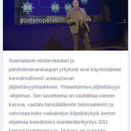
Suomalaiset elintarvikealan ja
päivittäistavarakaupan yritykset ovat käynnistäneet
kansainvälisesti uraauurtavan
jäljitettävyyshankkeen, Yhteentoimiva jäljitettävyys
-ohjelman. Sen tavoitteena on vauhdittaa viennin
kasvua, vastata lainsäädännön tietovaateisiin ja
vahvistaa koko ruokaketjun kilpailukykyä, kertoo
ohjelmaa koordinoiva standardointiyritys GS1
Finland tiedotteessaan. Mukana on jo joukko