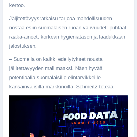
kertoo.
Jäljitettävyysratkaisu tarjoaa mahdollisuuden
nostaa esiin suomalaisen ruoan vahvuudet: puhtaat
raaka-aineet, korkean hygieniatason ja laadukkaan
jalostuksen.
– Suomella on kaikki edellytykset nousta
jäljitettävyyden mallimaaksi. Näen hyvää
potentiaalia suomalaisille elintarvikkeille
kansainvälisillä markkinoilla, Schmeitz toteaa.