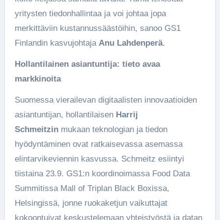
yritysten tiedonhallintaa ja voi johtaa jopa
merkittäviin kustannussäästöihin, sanoo GS1
Finlandin kasvujohtaja
Anu Lahdenperä
.
Hollantilainen asiantuntija: tieto avaa
markkinoita
Suomessa vierailevan digitaalisten innovaatioiden
asiantuntijan, hollantilaisen
Harrij
Schmeitzin
mukaan teknologian ja tiedon
hyödyntäminen ovat ratkaisevassa asemassa
elintarvikeviennin kasvussa. Schmeitz esiintyi
tiistaina 23.9. GS1:n koordinoimassa Food Data
Summitissa Mall of Triplan Black Boxissa,
Helsingissä, jonne ruokaketjun vaikuttajat
kokoontuivat keskustelemaan yhteistyöstä ja datan