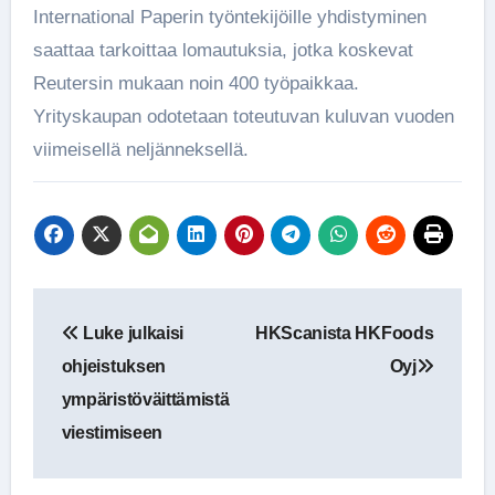
International Paperin työntekijöille yhdistyminen
saattaa tarkoittaa lomautuksia, jotka koskevat
Reutersin mukaan noin 400 työpaikkaa.
Yrityskaupan odotetaan toteutuvan kuluvan vuoden
viimeisellä neljänneksellä.
Artikkelien
Luke julkaisi
HKScanista HKFoods
selaus
ohjeistuksen
Oyj
ympäristöväittämistä
viestimiseen