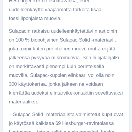
Hesburger kertoo osoittavansa, ettei
uudelleenkäyttö vääjäämättä tarkoita lisää
fossiilipohjaista muovia.
Sulapacin ratkaisu uudelleenkäytettäviin astioihin
on 100 % biopohjainen Sulapac Solid -materiaali,
joka toimii kuten perinteinen muovi, mutta ei jätä
jälkeensä pysyvää mikromuovia. Sen hiilijalanjälki
on merkittävästi pienempi kuin perinteisellä
muovilla. Sulapac-kuppien elinkaari voi olla noin
300 käyttökertaa, jonka jälkeen ne voidaan
kierrättää uudeksi elintarvikekontaktiin soveltuvaksi
materiaaliksi.
– Sulapac Solid -materiaalista valmistetut kupit ovat
jo käytössä kaikissa 69 Hesburger-ravintolassa