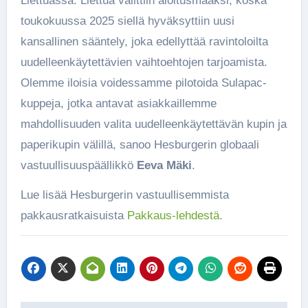
Liettuassa. Liettua valittiin aloitusmaaksi, koska
toukokuussa 2025 siellä hyväksyttiin uusi
kansallinen sääntely, joka edellyttää ravintoloilta
uudelleenkäytettävien vaihtoehtojen tarjoamista.
Olemme iloisia voidessamme pilotoida Sulapac-
kuppeja, jotka antavat asiakkaillemme
mahdollisuuden valita uudelleenkäytettävän kupin ja
paperikupin välillä, sanoo Hesburgerin globaali
vastuullisuuspäällikkö
Eeva Mäki
.
Lue lisää Hesburgerin vastuullisemmista
pakkausratkaisuista
Pakkaus-lehdestä.