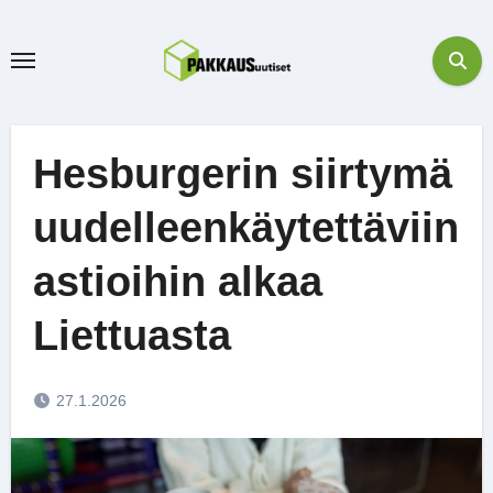
Skip
to
content
Hesburgerin siirtymä
uudelleenkäytettäviin
astioihin alkaa
Liettuasta
27.1.2026