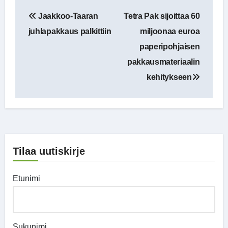
Artikkelien
Jaakkoo-Taaran
Tetra Pak sijoittaa 60
selaus
juhlapakkaus palkittiin
miljoonaa euroa
paperipohjaisen
pakkausmateriaalin
kehitykseen
Tilaa uutiskirje
Etunimi
Sukunimi