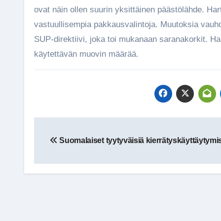
ovat näin ollen suurin yksittäinen päästölähde. Har
vastuullisempia pakkausvalintoja. Muutoksia vauhd
SUP-direktiivi, joka toi mukanaan saranakorkit. Ha
käytettävän muovin määrää.
Artikkelien
Suomalaiset tyytyväisiä kierrätyskäyttäytym
selaus