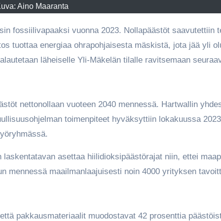
uva: Aino Maaranta
os tuottaa energiaa ohrapohjaisesta mäskistä, jota jää yli o
lautetaan läheiselle Yli-Mäkelän tilalle ravitsemaan seuraa
äästöt nettonollaan vuoteen 2040 mennessä. Hartwallin yhde
llisuusohjelman toimenpiteet hyväksyttiin lokakuussa 2023
–työryhmässä.
 laskentatavan asettaa hiilidioksipäästörajat niin, ettei maap
uun mennessä maailmanlaajuisesti noin 4000 yrityksen tavoit
, että pakkausmateriaalit muodostavat 42 prosenttia päästöist