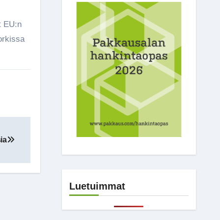
t EU:n
orkissa
ia
Luetuimmat