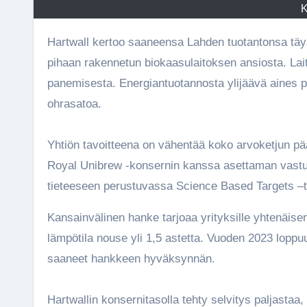
K
Hartwall kertoo saaneensa Lahden tuotantonsa täysin fossiilivapaaksi vuonna 2023. Nollapäästöt saavutettiin tehtaan
pihaan rakennetun biokaasulaitoksen ansiosta. Lait
panemisesta. Energiantuotannosta ylijäävä aines pa
ohrasatoa.
Yhtiön tavoitteena on vähentää koko arvoketjun p
Royal Unibrew -konsernin kanssa asettaman vastuu
tieteeseen perustuvassa Science Based Targets 
Kansainvälinen hanke tarjoaa yrityksille yhtenäisen
lämpötila nouse yli 1,5 astetta. Vuoden 2023 lopp
saaneet hankkeen hyväksynnän.
Hartwallin konsernitasolla tehty selvitys paljastaa