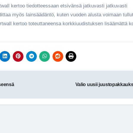
twall kertoo tiedotteessaan etsivänsä jatkuvasti jatkuvasti
ittaa myös lainsäädäntö, kuten vuoden alusta voimaan tullu
rtwall kertoo toteuttaneensa korkkiuudistuksen lisäämättä k
iseensä
Valio uusii juustopakkauks