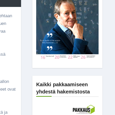
luen
vaa
ssä
allon
Kaikki pakkaamiseen
teet ovat
yhdestä hakemistosta
ä ja