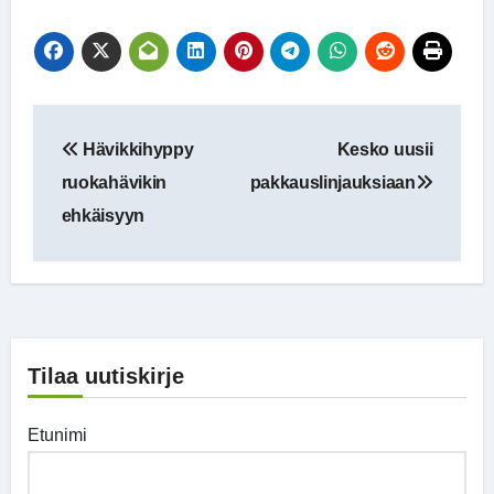
Artikkelien
Hävikkihyppy
Kesko uusii
selaus
ruokahävikin
pakkauslinjauksiaan
ehkäisyyn
Tilaa uutiskirje
Etunimi