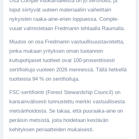
Osa Comple vuokamalleista on jo sertifioitu, ja
loput siirtyvät uuteen materiaaliin vaiheittain
nykyisten raaka-aine-erien loppuessa. Comple-
vuuat valmistetaan Fredmanin tehtaalla Raumalla.
Muutos on osa Fredmanin vastuullisuustavoitetta,
jonka mukaan yrityksen oman tuotannon
kuitupohjaiset tuotteet ovat 100-prosenttisesti
sertifioituja vuoteen 2026 mennessä. Tällä hetkellä
tuotteista 94 % on sertifioituja.
FSC-sertifiointi (Forest Stewardship Council) on
kansainvälisesti tunnustettu merkki vastuullisesta
metsänhoidosta. Se takaa, että puuraaka-aine on
peräisin metsistä, joita hoidetaan kestävän
kehityksen periaatteiden mukaisesti.