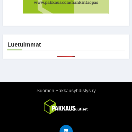
Luetuimmat
Suomen Pakkausyhdistys ry