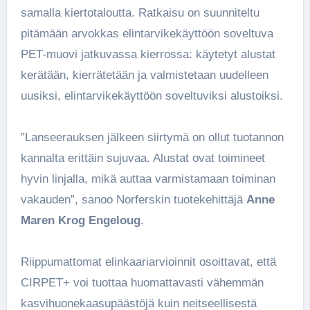
samalla kiertotaloutta. Ratkaisu on suunniteltu
pitämään arvokkas elintarvikekäyttöön soveltuva
PET-muovi jatkuvassa kierrossa: käytetyt alustat
kerätään, kierrätetään ja valmistetaan uudelleen
uusiksi, elintarvikekäyttöön soveltuviksi alustoiksi.
”Lanseerauksen jälkeen siirtymä on ollut tuotannon
kannalta erittäin sujuvaa. Alustat ovat toimineet
hyvin linjalla, mikä auttaa varmistamaan toiminan
vakauden”, sanoo Norferskin tuotekehittäjä
Anne
Maren Krog Engeloug
.
Riippumattomat elinkaariarvioinnit osoittavat, että
CIRPET+ voi tuottaa huomattavasti vähemmän
kasvihuonekaasupäästöjä kuin neitseellisestä