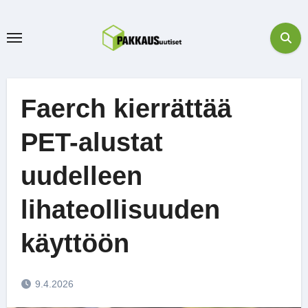
Skip
to
content
Faerch kierrättää
PET-alustat
uudelleen
lihateollisuuden
käyttöön
9.4.2026