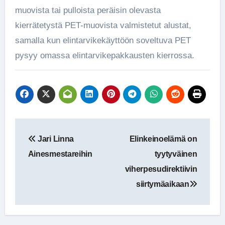
muovista tai pulloista peräisin olevasta
kierrätetystä PET-muovista valmistetut alustat,
samalla kun elintarvikekäyttöön soveltuva PET
pysyy omassa elintarvikepakkausten kierrossa.
Artikkelien
Jari Linna
Elinkeinoelämä on
selaus
Ainesmestareihin
tyytyväinen
viherpesudirektiivin
siirtymäaikaan