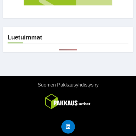
Luetuimmat
Suomen Pakkausyhdistys ry