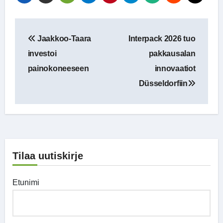
Artikkelien
Jaakkoo-Taara
Interpack 2026 tuo
selaus
investoi
pakkausalan
painokoneeseen
innovaatiot
Düsseldorfiin
Tilaa uutiskirje
Etunimi