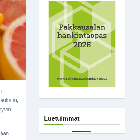
kauksiin,
hyvin
Luetuimmat
tään