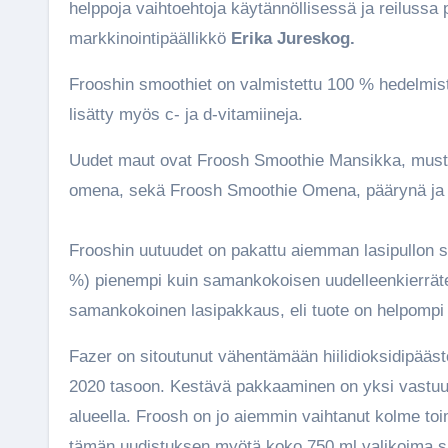
helppoja vaihtoehtoja käytännöllisessä ja reilussa 
markkinointipäällikkö
Erika Jureskog.
Frooshin smoothiet on valmistettu 100 % hedelmistä 
lisätty myös c- ja d-vitamiineja.
Uudet maut ovat Froosh Smoothie Mansikka, must
omena, sekä Froosh Smoothie Omena, päärynä ja 
Frooshin uutuudet on pakattu aiemman lasipullon sij
%) pienempi kuin samankokoisen uudelleenkierrät
samankokoinen lasipakkaus, eli tuote on helpompi 
Fazer on sitoutunut vähentämään hiilidioksidipääs
2020 tasoon. Kestävä pakkaaminen on yksi vastuulli
alueella. Froosh on jo aiemmin vaihtanut kolme toim
tämän uudistuksen myötä koko 750 ml valikoima si