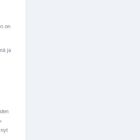
in on
mä ja
oden
a-
 nyt