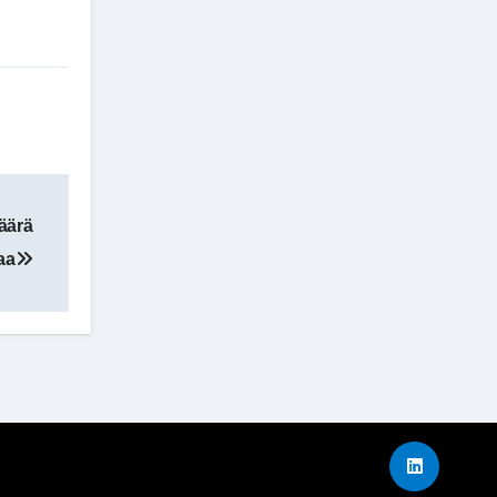
äärä
aa