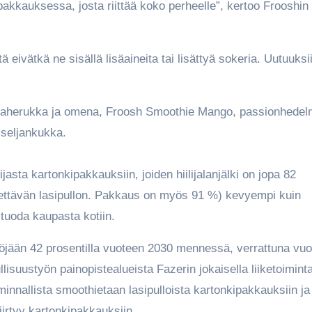
pakkauksessa, josta riittää koko perheelle”, kertoo Frooshin
eivätkä ne sisällä lisäaineita tai lisättyä sokeria. Uutuuksi
aherukka ja omena, Froosh Smoothie Mango, passionhedel
seljankukka.
asta kartonkipakkauksiin, joiden hiilijalanjälki on jopa 82
ettävän lasipullon. Pakkaus on myös 91 %) kevyempi kuin
tuoda kaupasta kotiin.
töjään 42 prosentilla vuoteen 2030 mennessä, verrattuna vu
suustyön painopistealueista Fazerin jokaisella liiketoimint
innallista smoothietaan lasipulloista kartonkipakkauksiin ja
irtyy kartonkipakkauksiin.