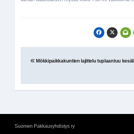
Artikkelien
Mökkipaikkakuntien lajittelu tuplaantuu kesäl
selaus
Suomen Pakkausyhdistys ry