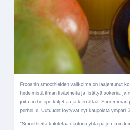
Frooshin smoothieiden valikoima on laajentunut kolmella uutuudella. Vitaminoidut uutuussmoothiet valmistetaan
hedelmistä ilman lisäaineita ja lisättyä sokeria, ja
joita on helppo kuljettaa ja kierrättää. Suuremman
perheille. Uutuudet löytyvät nyt kaupoista ympäri
”Smoothieita kulutetaan kotona yhtä paljon kuin ko