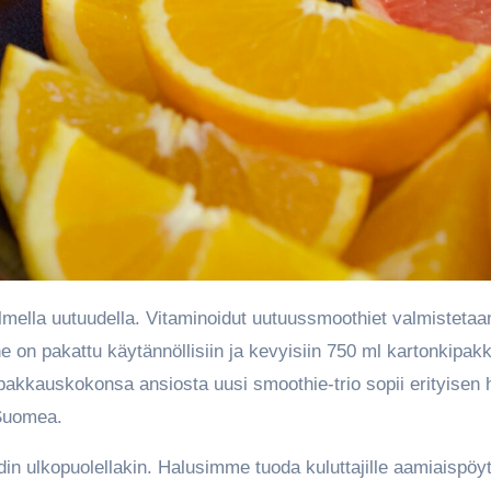
 ne on pakattu käytännöllisiin ja kevyisiin 750 ml kartonkipak
 pakkauskokonsa ansiosta uusi smoothie-trio sopii erityisen 
 Suomea.
din ulkopuolellakin. Halusimme tuoda kuluttajille aamiaispöy